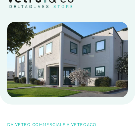
Vasi
Lavori speciali
Bicchieri e caraffe
Progettazione
Chiusure per vasi
Punto di ritiro
e bottiglie
Preventivi
Lavora con noi
DA VETRO COMMERCIALE A VETRO&CO