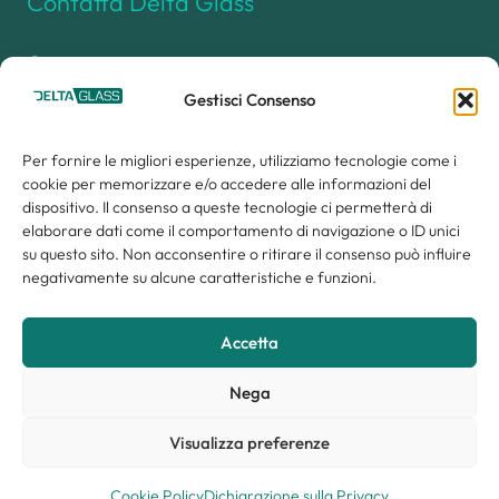
Contatta Delta Glass
Contattaci
Lavora con noi
Gestisci Consenso
Delta Glass Group
Privacy Policy
Per fornire le migliori esperienze, utilizziamo tecnologie come i
cookie per memorizzare e/o accedere alle informazioni del
Cookie Policy
dispositivo. Il consenso a queste tecnologie ci permetterà di
elaborare dati come il comportamento di navigazione o ID unici
su questo sito. Non acconsentire o ritirare il consenso può influire
negativamente su alcune caratteristiche e funzioni.
Via del Commercio 2
Delta Glass Srl
Accetta
31020 San Polo di Piave
P. Iva 03702020268
Treviso | ITALIA
Nega
+39(0)422818620
Visualizza preferenze
info@deltaglass.it
deltaglass@legalmail.it
Cookie Policy
Dichiarazione sulla Privacy